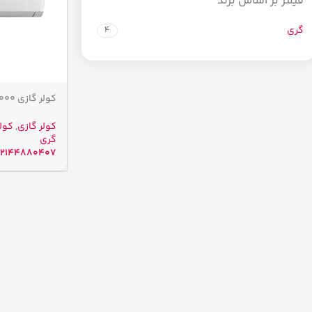
فیلتر بر اساس برند
گری
4
GWH
کولر گازی
,
کولر 
گری
02144880407